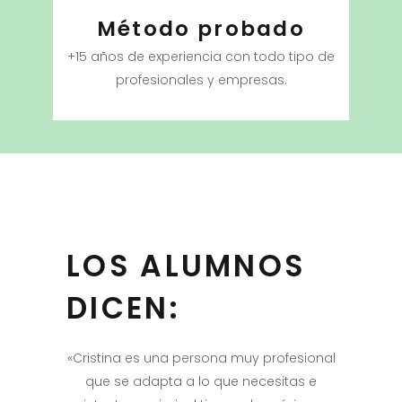
Método probado
+15 años de experiencia con todo tipo de
profesionales y empresas.
LOS ALUMNOS
DICEN:
ancioli me
«Cristina es una persona muy profesional
“Creo q
os buenos
que se adapta a lo que necesitas e
fenomenal