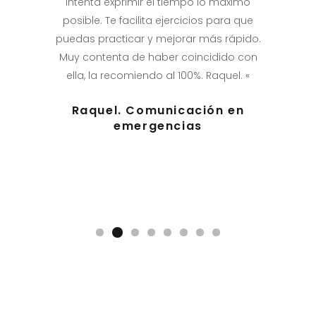
aba como
intenta exprimir el tiempo lo máximo
la que
s que
posible. Te facilita ejercicios para que
prepar
.”
puedas practicar y mejorar más rápido.
enseñas 
Muy contenta de haber coincidido con
da gu
or de
ella, la recomiendo al 100%. Raquel. «
diciendo
Raquel. Comunicación en
emergencias
Ser