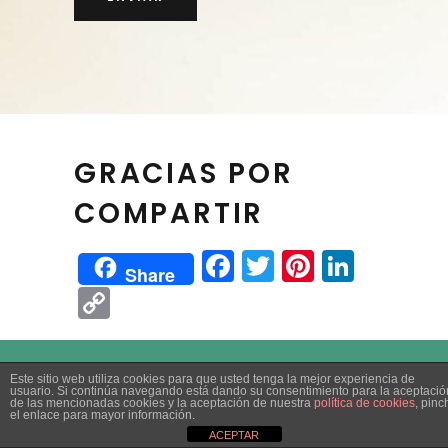
GRACIAS POR
COMPARTIR
Facebook
Twitter
Pinteres
Linke
Share
Copy
Link
Este sitio web utiliza cookies para que usted tenga la mejor experiencia de
usuario. Si continúa navegando está dando su consentimiento para la aceptació
de las mencionadas cookies y la aceptación de nuestra
política de cookies
, pinc
el enlace para mayor información.
ACEPTAR