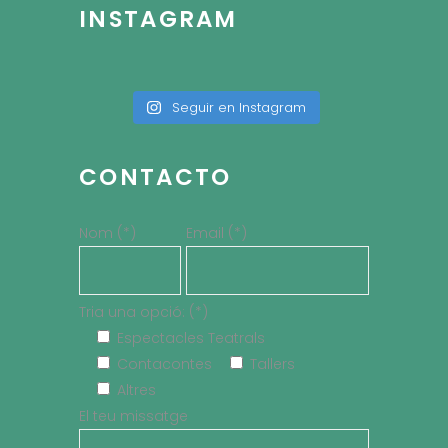
INSTAGRAM
Seguir en Instagram
CONTACTO
Nom (*)
Email (*)
Tria una opció: (*)
Espectacles Teatrals
Contacontes
Tallers
Altres
El teu missatge