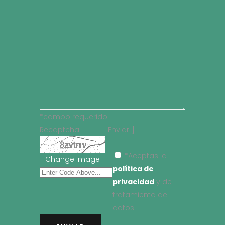
*campo requerido
Recaptcha
"Enviar"]
*Aceptas la
Change Image
política de
privacidad
y de
tratamiento de
datos