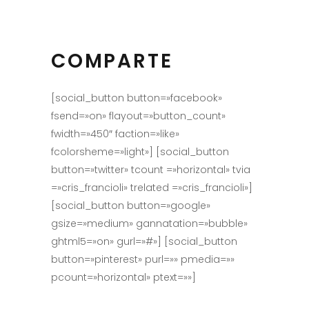
COMPARTE
[social_button button=»facebook»
fsend=»on» flayout=»button_count»
fwidth=»450″ faction=»like»
fcolorsheme=»light»] [social_button
button=»twitter» tcount =»horizontal» tvia
=»cris_francioli» trelated =»cris_francioli»]
[social_button button=»google»
gsize=»medium» gannatation=»bubble»
ghtml5=»on» gurl=»#»] [social_button
button=»pinterest» purl=»» pmedia=»»
pcount=»horizontal» ptext=»»]