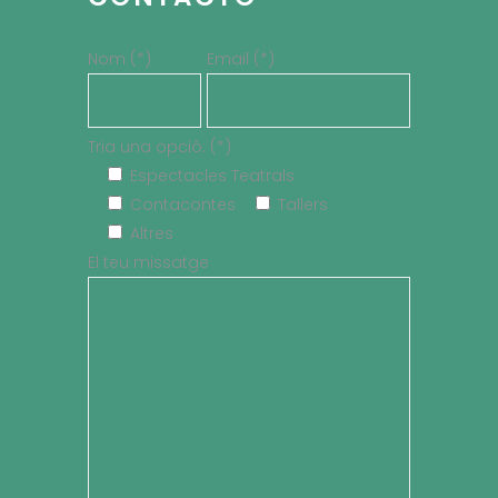
Nom (*)
Email (*)
Tria una opció: (*)
Espectacles Teatrals
Contacontes
Tallers
Altres
El teu missatge