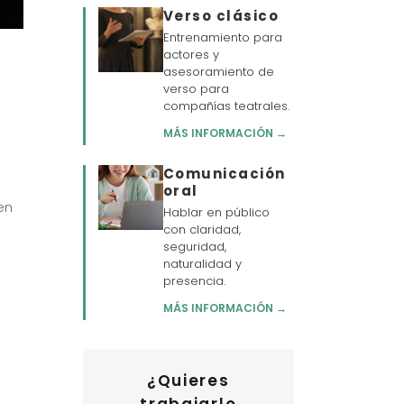
Verso clásico
Entrenamiento para
actores y
asesoramiento de
verso para
compañías teatrales.
MÁS INFORMACIÓN →
Comunicación
oral
en
Hablar en público
con claridad,
seguridad,
naturalidad y
presencia.
MÁS INFORMACIÓN →
¿Quieres