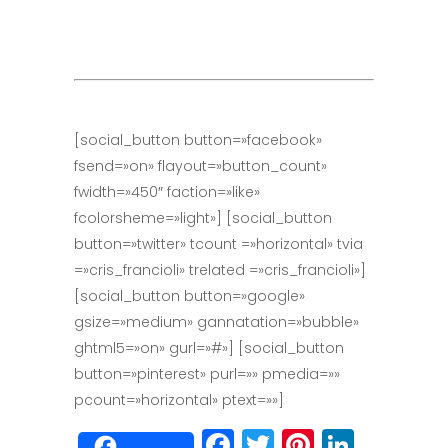
[social_button button=»facebook»
fsend=»on» flayout=»button_count»
fwidth=»450″ faction=»like»
fcolorsheme=»light»] [social_button
button=»twitter» tcount =»horizontal» tvia
=»cris_francioli» trelated =»cris_francioli»]
[social_button button=»google»
gsize=»medium» gannatation=»bubble»
ghtml5=»on» gurl=»#»] [social_button
button=»pinterest» purl=»» pmedia=»»
pcount=»horizontal» ptext=»»]
Facebook
Twitter
Pinteres
Linke