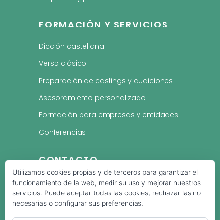
FORMACIÓN Y SERVICIOS
Dicción castellana
Verso clásico
Preparación de castings y audiciones
Asesoramiento personalizado
Formación para empresas y entidades
Conferencias
CONTACTO
Utilizamos cookies propias y de terceros para garantizar el
¿Quieres trabajar tu
voz, dicción, verso
funcionamiento de la web, medir su uso y mejorar nuestros
o comunicación
?
servicios. Puede aceptar todas las cookies, rechazar las no
necesarias o configurar sus preferencias.
Cuéntame qué necesitas o reserva